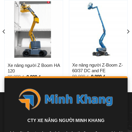
Xe nâng người Z-Boom Z-
Xe nâng người Z Boom HA
60/37 DC and FE
120
99.999
₫
9.999
₫
99.999
₫
9.999
₫
CTY XE NÂNG NGƯỜI MINH KHANG