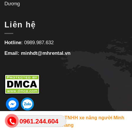
Dương
Liên hệ
Hotline
:
0989.987.632
Email:
minhdt@mhrental.vn
Copyright 2026 ©
Công ty TNHH xe nâng người Minh
0961.244.604
Khang