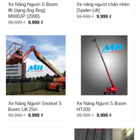
Xe Nâng Người S Boom
Xe nâng người chân nhện
lift (dạng ống lồng)
[Spider-Lift]
M600JP (2000)
99.999
₫
9.999
₫
99.999
₫
9.999
₫
Xe Nâng Người Snorkel S
Xe Nâng Người S Boom
Boom Lift 25m
HT200
99.999
₫
9.999
₫
99.999
₫
9.999
₫