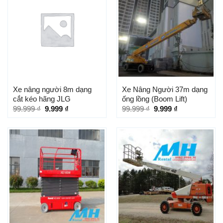
Xe nâng người 8m dạng
Xe Nâng Người 37m dạng
cắt kéo hãng JLG
ống lồng (Boom Lift)
99.999
₫
9.999
₫
99.999
₫
9.999
₫