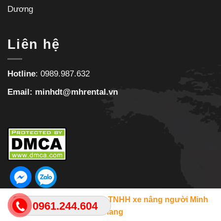
Dương
Liên hệ
Hotline
:
0989.987.632
Email:
minhdt@mhrental.vn
Copyright 2026 ©
Công ty TNHH xe nâng người Minh
0961.244.604
Khang