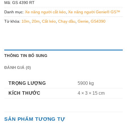
Mã:
GS 4390 RT
Danh mục:
Xe nâng người cắt kéo
,
Xe nâng người Genie® GS™
Từ khóa:
10m
,
20m
,
Cắt kéo
,
Chạy dầu
,
Genie
,
GS4390
THÔNG TIN BỔ SUNG
ĐÁNH GIÁ (0)
TRỌNG LƯỢNG
5900 kg
KÍCH THƯỚC
4 × 3 × 15 cm
SẢN PHẨM TƯƠNG TỰ