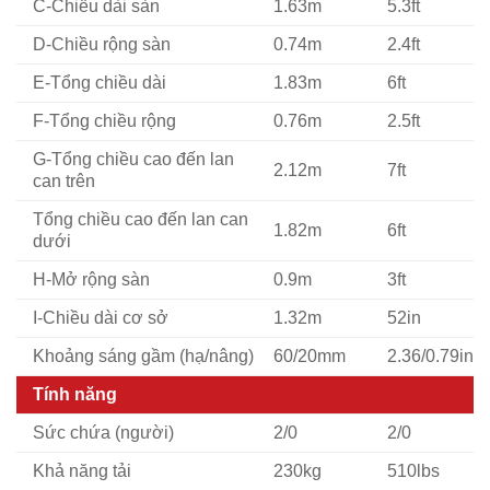
C-Chiều dài sàn
1.63m
5.3ft
D-Chiều rộng sàn
0.74m
2.4ft
E-Tổng chiều dài
1.83m
6ft
F-Tổng chiều rộng
0.76m
2.5ft
G-Tổng chiều cao đến lan
2.12m
7ft
can trên
Tổng chiều cao đến lan can
1.82m
6ft
dưới
H-Mở rộng sàn
0.9m
3ft
I-Chiều dài cơ sở
1.32m
52in
Khoảng sáng gầm (hạ/nâng)
60/20mm
2.36/0.79in
Tính năng
Sức chứa (người)
2/0
2/0
Khả năng tải
230kg
510lbs