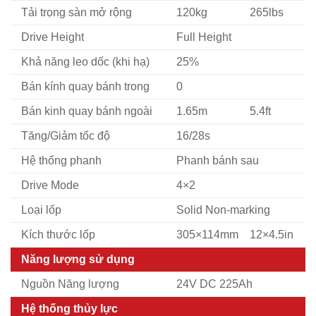
Tải trọng sàn mở rộng
120kg
265lbs
Drive Height
Full Height
Khả năng leo dốc (khi hạ)
25%
Bán kính quay bánh trong
0
Bán kinh quay bánh ngoài
1.65m
5.4ft
Tăng/Giảm tốc độ
16/28s
Hệ thống phanh
Phanh bánh sau
Drive Mode
4×2
Loại lốp
Solid Non-marking
Kích thước lốp
305×114mm
12×4.5in
Năng lượng sử dụng
Nguồn Năng lượng
24V DC 225Ah
Hệ thống thủy lực